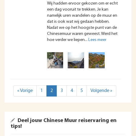
Wij hadden ervoor gekozen om er echt
een dag vooruit te trekken. Je kan
namelijk uren wandelen op de muur en
dat is ook wat wij gedaan hebben.
Nadat we op het hoogste punt van de
Chinesemuur waren geweest. Werd het
hoe verder we liepen
« Vorige
1
2
3
4
5
Volgende »
Deel jouw Chinese Muur reiservaring en
tips!