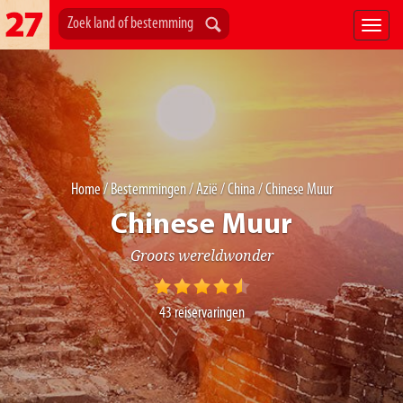
Home
/
Bestemmingen
/
Azië
/
China
/ Chinese Muur
Chinese Muur
Groots wereldwonder
43
reiservaringen