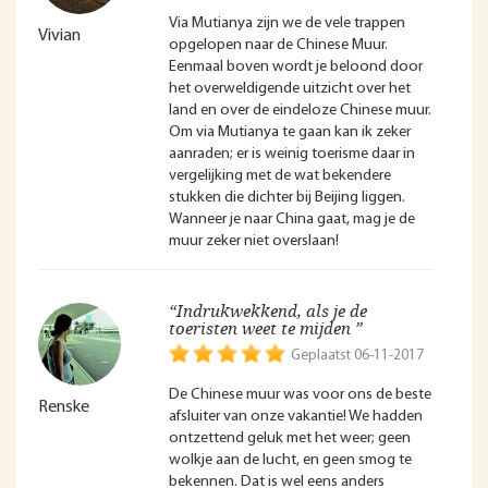
Via Mutianya zijn we de vele trappen
Vivian
opgelopen naar de Chinese Muur.
Eenmaal boven wordt je beloond door
het overweldigende uitzicht over het
land en over de eindeloze Chinese muur.
Om via Mutianya te gaan kan ik zeker
aanraden; er is weinig toerisme daar in
vergelijking met de wat bekendere
stukken die dichter bij Beijing liggen.
Wanneer je naar China gaat, mag je de
muur zeker niet overslaan!
“Indrukwekkend, als je de
toeristen weet te mijden ”
Geplaatst 06-11-2017
De Chinese muur was voor ons de beste
Renske
afsluiter van onze vakantie! We hadden
ontzettend geluk met het weer; geen
wolkje aan de lucht, en geen smog te
bekennen. Dat is wel eens anders