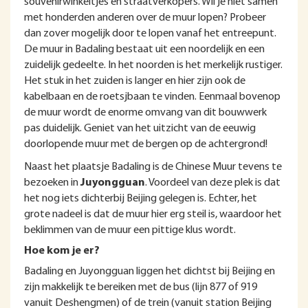
souvenirwinkeltjes en straatverkopers. Wil je niet samen
met honderden anderen over de muur lopen? Probeer
dan zover mogelijk door te lopen vanaf het entreepunt.
De muur in Badaling bestaat uit een noordelijk en een
zuidelijk gedeelte. In het noorden is het merkelijk rustiger.
Het stuk in het zuiden is langer en hier zijn ook de
kabelbaan en de roetsjbaan te vinden. Eenmaal bovenop
de muur wordt de enorme omvang van dit bouwwerk
pas duidelijk. Geniet van het uitzicht van de eeuwig
doorlopende muur met de bergen op de achtergrond!
Naast het plaatsje Badaling is de Chinese Muur tevens te
bezoeken in
Juyongguan
. Voordeel van deze plek is dat
het nog iets dichterbij Beijing gelegen is. Echter, het
grote nadeel is dat de muur hier erg steil is, waardoor het
beklimmen van de muur een pittige klus wordt.
Hoe kom je er?
Badaling en Juyongguan liggen het dichtst bij Beijing en
zijn makkelijk te bereiken met de bus (lijn 877 of 919
vanuit Deshengmen) of de trein (vanuit station Beijing