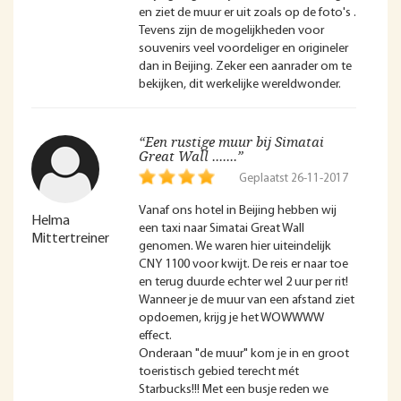
en ziet de muur er uit zoals op de foto's .
Tevens zijn de mogelijkheden voor
souvenirs veel voordeliger en origineler
dan in Beijing. Zeker een aanrader om te
bekijken, dit werkelijke wereldwonder.
“Een rustige muur bij Simatai
Great Wall .......”
Geplaatst 26-11-2017
Vanaf ons hotel in Beijing hebben wij
Helma
een taxi naar Simatai Great Wall
Mittertreiner
genomen. We waren hier uiteindelijk
CNY 1100 voor kwijt. De reis er naar toe
en terug duurde echter wel 2 uur per rit!
Wanneer je de muur van een afstand ziet
opdoemen, krijg je het WOWWWW
effect.
Onderaan "de muur" kom je in en groot
toeristisch gebied terecht mét
Starbucks!!! Met een busje reden we