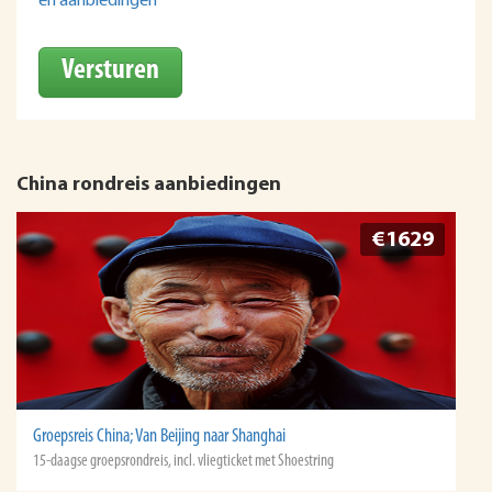
en aanbiedingen
Versturen
China rondreis aanbiedingen
€1629
Groepsreis China; Van Beijing naar Shanghai
15-daagse groepsrondreis, incl. vliegticket met Shoestring