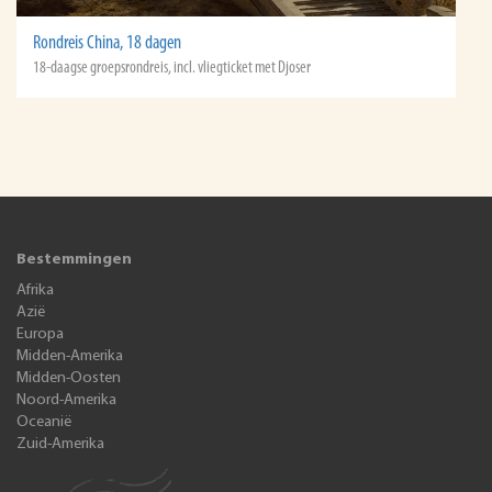
Rondreis China, 18 dagen
18-daagse groepsrondreis, incl. vliegticket met Djoser
Bestemmingen
Afrika
Azië
Europa
Midden-Amerika
Midden-Oosten
Noord-Amerika
Oceanië
Zuid-Amerika