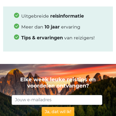
Uitgebreide
reisinformatie
Meer dan
10 jaar
ervaring
Tips & ervaringen
van reizigers!
Elke week leuke reistips en
voordelen ontvangen?
Ja, dat wil ik!