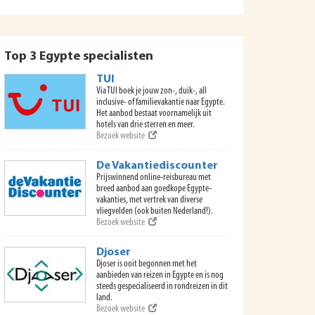
Top 3 Egypte specialisten
TUI
Via TUI boek je jouw zon-, duik-, all
inclusive- of familievakantie naar Egypte.
Het aanbod bestaat voornamelijk uit
hotels van drie sterren en meer.
Bezoek website
De Vakantiediscounter
Prijswinnend online-reisbureau met
breed aanbod aan goedkope Egypte-
vakanties, met vertrek van diverse
vliegvelden (ook buiten Nederland!).
Bezoek website
Djoser
Djoser is ooit begonnen met het
aanbieden van reizen in Egypte en is nog
steeds gespecialiseerd in rondreizen in dit
land.
Bezoek website