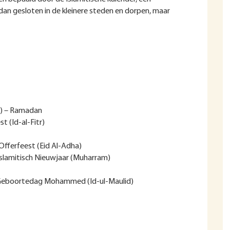
an gesloten in de kleinere steden en dorpen, maar
r) – Ramadan
t (Id-al-Fitr)
fferfeest (Eid Al-Adha)
slamitisch Nieuwjaar (Muharram)
 Geboortedag Mohammed (Id-ul-Maulid)