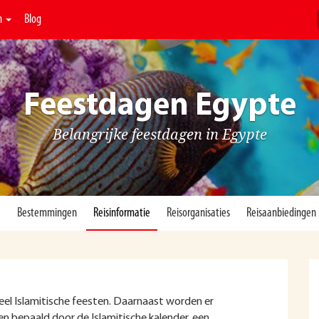
n
Blog
Feestdagen Egypte
Belangrijke feestdagen in Egypte
)
Bestemmingen
Reisinformatie
Reisorganisaties
Reisaanbiedingen
 veel Islamitische feesten. Daarnaast worden er
n bepaald door de Islamitische kalender, een