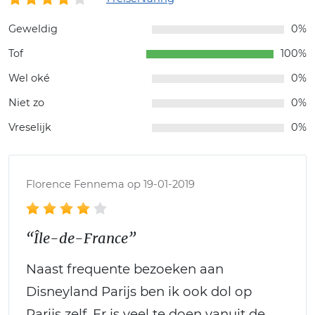
Geweldig
0%
Tof
100%
Wel oké
0%
Niet zo
0%
Vreselijk
0%
Florence Fennema op 19-01-2019
“Île-de-France”
Naast frequente bezoeken aan
Disneyland Parijs ben ik ook dol op
Parijs zelf. Er is veel te doen vanuit de