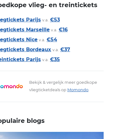
edkope vlieg- en treintickets
iegtickets Parijs
€53
v.a.
iegtickets Marseille
€16
v.a.
iegtickets Nice
€54
v.a.
iegtickets Bordeaux
€37
v.a.
eintickets Parijs
€35
v.a.
Bekijk & vergelijk meer goedkope
vliegticketdeals op
Momondo
.
opulaire blogs