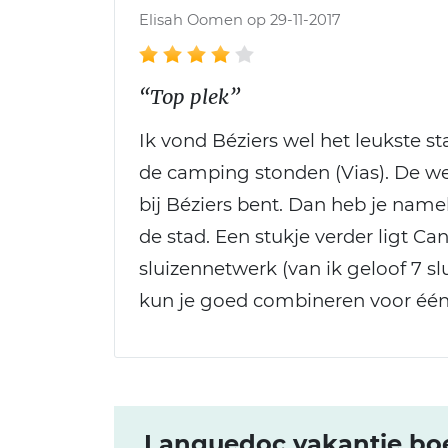
Elisah Oomen op 29-11-2017
“Top plek”
Ik vond Béziers wel het leukste st
de camping stonden (Vias). De weg
bij Béziers bent. Dan heb je namel
de stad. Een stukje verder ligt Ca
sluizennetwerk (van ik geloof 7 s
kun je goed combineren voor één
Languedoc vakantie boe