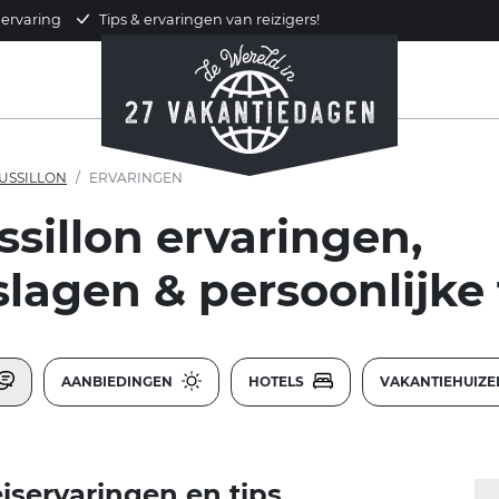
 ervaring
Tips & ervaringen van reizigers!
USSILLON
ERVARINGEN
sillon ervaringen,
slagen & persoonlijke 
AANBIEDINGEN
HOTELS
VAKANTIEHUIZ
iservaringen en tips