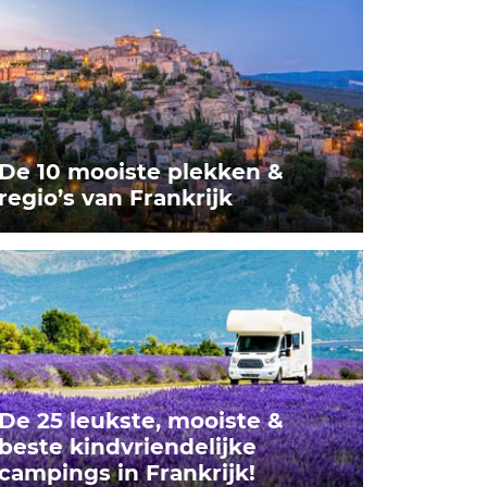
De 10 mooiste plekken &
regio’s van Frankrijk
De 25 leukste, mooiste &
beste kindvriendelijke
campings in Frankrijk!