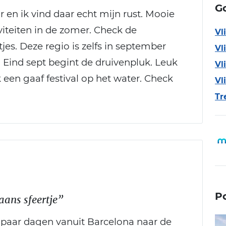
Go
ar en ik vind daar echt mijn rust. Mooie
viteiten in de zomer. Check de
Vl
jes. Deze regio is zelfs in september
Vl
Eind sept begint de druivenpluk. Leuk
Vl
een gaaf festival op het water. Check
Vl
Tr
P
aans sfeertje”
 paar dagen vanuit Barcelona naar de