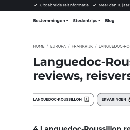
Uitgebreide reisinformatie
Meer dan 10 jaar
Bestemmingen
Stedentrips
Blog
HOME
EUROPA
FRANKRIJK
LANGUEDOC-RO
Languedoc-Rous
reviews, reisver
LANGUEDOC-ROUSSILLON
ERVARINGEN
4 Languedoc-Roussillon re