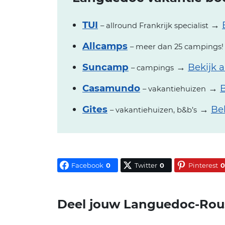
TUI
→
– allround Frankrijk specialist
Allcamps
– meer dan 25 campings!
Suncamp
→
Bekijk 
– campings
Casamundo
→
B
– vakantiehuizen
Gites
→
Be
– vakantiehuizen, b&b’s
Facebook
0
Twitter
0
Pinterest
0
Deel jouw Languedoc-Rouss