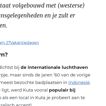
staat volgebouwd met (westerse)
ansgelegenheden en je zult er
en.
am 27Vakantiedagen
om?
ichtst bij
de internationale luchthaven
orpje, maar sinds de jaren ’60 van de vorige
e meest bezochte badplaatsen in
Indonesië
.
ë ligt, werd Kuta vooral
populair bij
p als een local in Kuta je probeert aan te
ralisch accent).