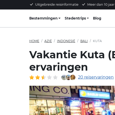
Uitgebreide reisinformatie
Meer dan 10 jaar
Bestemmingen
Stedentrips
Blog
HOME
AZIË
INDONESIË
BALI
KUTA
Vakantie Kuta (
ervaringen
20 reiservaringen