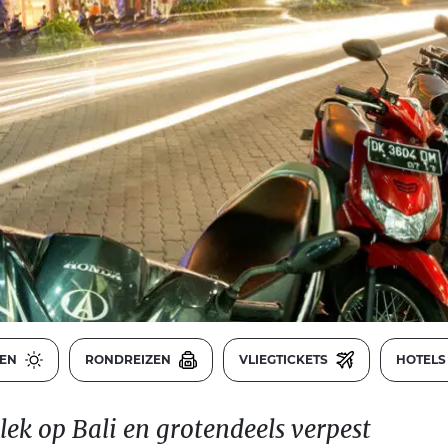
GEN
RONDREIZEN
VLIEGTICKETS
HOTEL
plek op Bali en grotendeels verpest