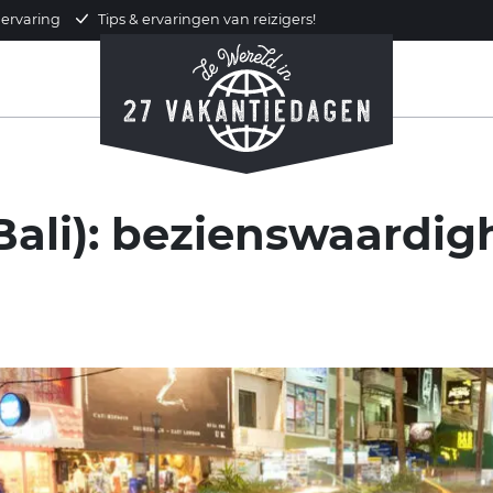
 ervaring
Tips & ervaringen van reizigers!
Bali): bezienswaardigh