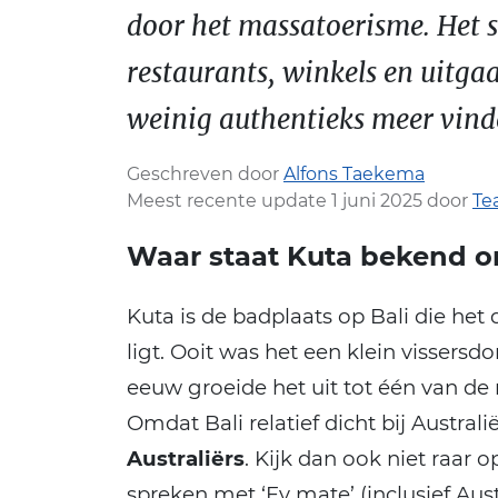
door het massatoerisme. Het 
restaurants, winkels en uitga
weinig authentieks meer vind
Geschreven door
Alfons Taekema
Meest recente update 1 juni 2025 door
Te
Waar staat Kuta bekend 
Kuta is de badplaats op Bali die het d
ligt. Ooit was het een klein vissersd
eeuw groeide het uit tot één van d
Omdat Bali relatief dicht bij Australi
Australiërs
. Kijk dan ook niet raar o
spreken met ‘Ey mate’ (inclusief Aust