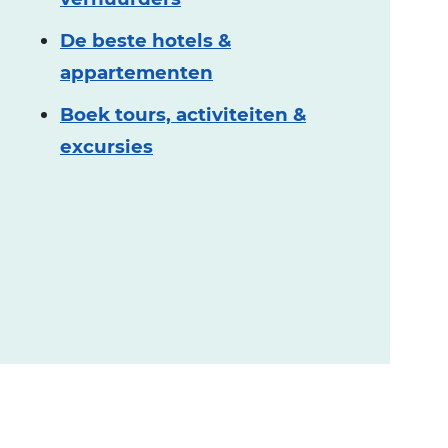
De beste hotels &
appartementen
Boek tours, activiteiten &
excursies