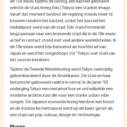
de 15e eeuw, tijdens de oorlog, een kasteel gebouwd
werd in de stad, kreeg Edo (Tokyo) een stadser imago.
Vanaf dat moment besloot de regering steeds meer te
bouwen rondom het kasteel, zodat het kasteel het
middelpunt werd van de stad. Edo transformeerde
langzaamaan naar een bruisende stad die in de 18e eeuw
actief in contact stond met veel andere wereldsteden. In
de 19e eeuw werd Edo benoemd als hoofdstad van
Japan en werd het omgedoopt tot ‘Tokyo’, wat stad van
het oosten betekent.
Tijdens de Tweede Wereldoorlog werd Tokyo veelvuldig
gebombardeerd door de Amerikanen. De stad en haar
historische gebouwen raakte in verval. In de jaren ’50
onderging Tokyo een metamorfose en ontwikkelde een
moderne architectuur die voor een sterke
urban vibe
zorgde. De Japanse economie kreeg hierdoor een boost
en de Aziatische metropool werd op de kaart gezet als
een stad van pop-cultuur, design en technologie.
Musea