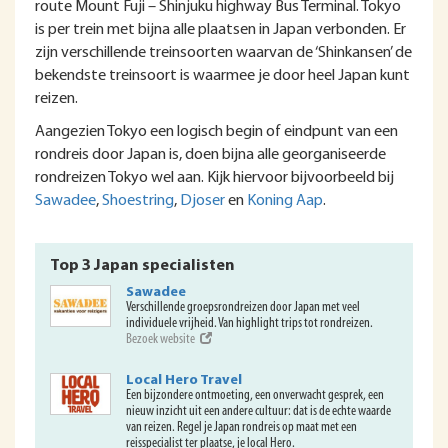
route Mount Fuji – Shinjuku highway Bus Terminal. Tokyo
is per trein met bijna alle plaatsen in Japan verbonden. Er
zijn verschillende treinsoorten waarvan de ‘Shinkansen’ de
bekendste treinsoort is waarmee je door heel Japan kunt
reizen.
Aangezien Tokyo een logisch begin of eindpunt van een
rondreis door Japan is, doen bijna alle georganiseerde
rondreizen Tokyo wel aan. Kijk hiervoor bijvoorbeeld bij
Sawadee
,
Shoestring
,
Djoser
en
Koning Aap
.
Top 3 Japan specialisten
Sawadee
Verschillende groepsrondreizen door Japan met veel
individuele vrijheid. Van highlight trips tot rondreizen.
Bezoek website
Local Hero Travel
Een bijzondere ontmoeting, een onverwacht gesprek, een
nieuw inzicht uit een andere cultuur: dat is de echte waarde
van reizen. Regel je Japan rondreis op maat met een
reisspecialist ter plaatse, je local Hero.