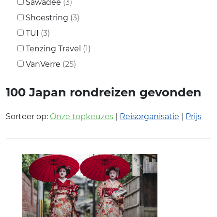
Sawadee
(3)
Shoestring
(3)
TUI
(3)
Tenzing Travel
(1)
VanVerre
(25)
100
Japan rondreizen gevonden
Sorteer op:
Onze topkeuzes
|
Reisorganisatie
|
Prijs