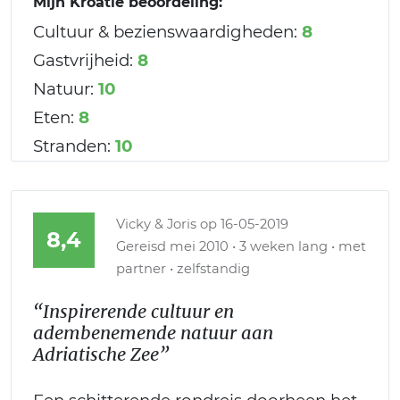
Mijn Kroatië beoordeling:
Cultuur & bezienswaardigheden:
8
Gastvrijheid:
8
Natuur:
10
Eten:
8
Stranden:
10
Vicky & Joris
op 16-05-2019
8,4
Gereisd mei 2010 • 3 weken lang • met
partner • zelfstandig
“Inspirerende cultuur en
adembenemende natuur aan
Adriatische Zee”