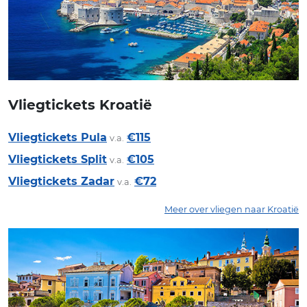
Vliegtickets Kroatië
Vliegtickets Pula
€115
v.a.
Vliegtickets Split
€105
v.a.
Vliegtickets Zadar
€72
v.a.
Meer over vliegen naar Kroatië