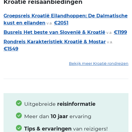
Kroatië reisaanbiedingen
Groepsreis Kroatië Eilandhoppen; De Dalmatische
kust en eilanden
€2051
v.a.
Busreis Het beste van Slovenië & Kroatië
€1199
v.a.
Rondreis Karakteristiek Kroatië & Mostar
v.a.
€1549
Bekijk meer Kroatië rondreizen
Uitgebreide
reisinformatie
Meer dan
10 jaar
ervaring
Tips & ervaringen
van reizigers!