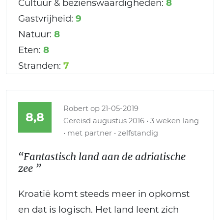
Cultuur & bezienswaardigheden:
8
Gastvrijheid:
9
Natuur:
8
Eten:
8
Stranden:
7
Robert
op 21-05-2019
8,8
Gereisd augustus 2016 • 3 weken lang
• met partner • zelfstandig
“Fantastisch land aan de adriatische
zee ”
Kroatië komt steeds meer in opkomst
en dat is logisch. Het land leent zich