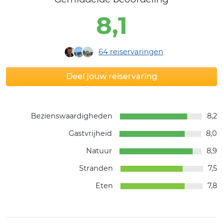
8,1
64
reiservaringen
Deel jouw reiservaring
Bezienswaardigheden
8,2
Gastvrijheid
8,0
Natuur
8,9
Stranden
7,5
Eten
7,8