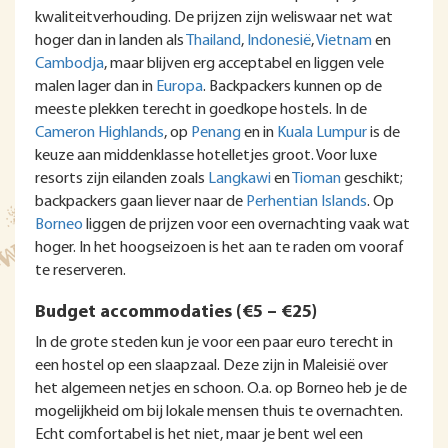
kwaliteitverhouding. De prijzen zijn weliswaar net wat
hoger dan in landen als
Thailand
,
Indonesië
,
Vietnam
en
Cambodja
, maar blijven erg acceptabel en liggen vele
malen lager dan in
Europa
. Backpackers kunnen op de
meeste plekken terecht in goedkope hostels. In de
Cameron Highlands
, op
Penang
en in
Kuala Lumpur
is de
keuze aan middenklasse hotelletjes groot. Voor luxe
resorts zijn eilanden zoals
Langkawi
en
Tioman
geschikt;
backpackers gaan liever naar de
Perhentian Islands
. Op
Borneo
liggen de prijzen voor een overnachting vaak wat
hoger. In het hoogseizoen is het aan te raden om vooraf
te reserveren.
Budget accommodaties (€5 – €25)
In de grote steden kun je voor een paar euro terecht in
een hostel op een slaapzaal. Deze zijn in Maleisië over
het algemeen netjes en schoon. O.a. op Borneo heb je de
mogelijkheid om bij lokale mensen thuis te overnachten.
Echt comfortabel is het niet, maar je bent wel een