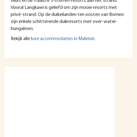
villa’s en de fraaiste 5-sterren-resorts aan het strand.
Vooral Langkawi is geliefd om zijn mooie resorts met
privé-strand. Op de duikeilanden ten oosten van Borneo
zijn enkele schitterende duikresorts met over-water-
bungalows.
Bekijk alle
luxe accommodaties in Maleisië
.