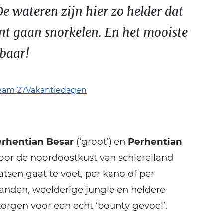
De wateren zijn hier zo helder dat
nt gaan snorkelen. En het mooiste
lbaar!
eam 27Vakantiedagen
erhentian Besar
(‘groot’) en
Perhentian
 voor de noordoostkust van schiereiland
aatsen gaat te voet, per kano of per
tranden, weelderige jungle en heldere
orgen voor een echt ‘bounty gevoel’.