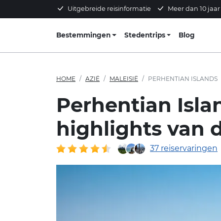
Uitgebreide reisinformatie
Meer dan 10 jaar
Bestemmingen
Stedentrips
Blog
HOME
AZIË
MALEISIË
PERHENTIAN ISLANDS
Perhentian Islan
highlights van 
37 reiservaringen