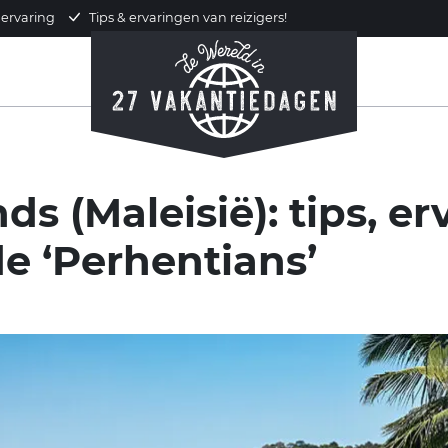
 ervaring
Tips & ervaringen van reizigers!
ds (Maleisië): tips, e
de ‘Perhentians’