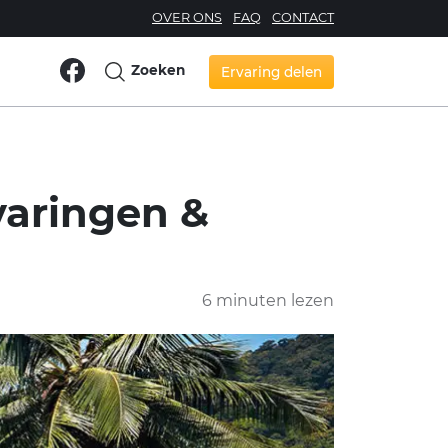
OVER ONS
FAQ
CONTACT
Zoeken
Ervaring delen
rvaringen &
6 minuten lezen