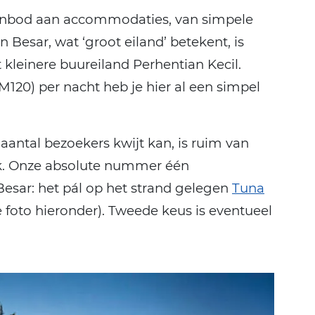
aanbod aan accommodaties, van simpele
n Besar, wat ‘groot eiland’ betekent, is
 kleinere buureiland Perhentian Kecil.
120) per nacht heb je hier al een simpel
antal bezoekers kwijt kan, is ruim van
jk. Onze absolute nummer één
esar: het pál op het strand gelegen
Tuna
ie foto hieronder). Tweede keus is eventueel