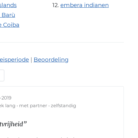
islands
embera indianen
 Barù
e Coiba
eisperiode
|
Beoordeling
-2019
k lang • met partner • zelfstandig
vrijheid”