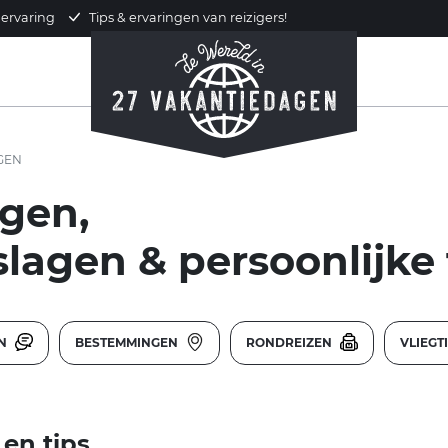
 ervaring
Tips & ervaringen van reizigers!
GEN
gen,
slagen & persoonlijke 
EN
BESTEMMINGEN
RONDREIZEN
VLIEGT
en tips