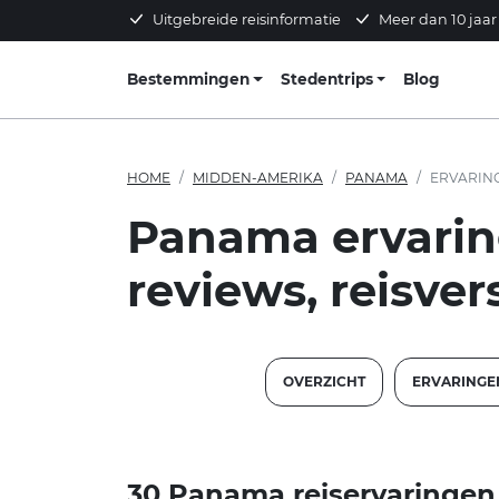
Uitgebreide reisinformatie
Meer dan 10 jaar
Bestemmingen
Stedentrips
Blog
HOME
MIDDEN-AMERIKA
PANAMA
ERVARIN
Panama ervarin
reviews, reisver
OVERZICHT
ERVARING
30 Panama reiservaringen 