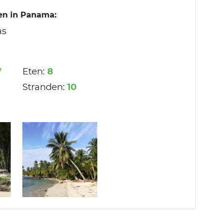
en in Panama:
as
7
Eten:
8
Stranden:
10