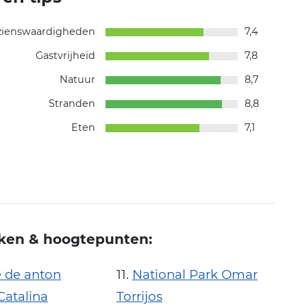
zienswaardigheden
7,4
Gastvrijheid
7,8
Natuur
8,7
Stranden
8,8
Eten
7,1
ken & hoogtepunten:
le de anton
National Park Omar
Catalina
Torrijos