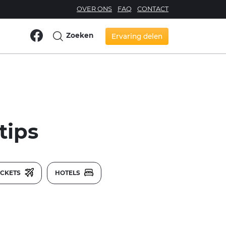
OVER ONS
FAQ
CONTACT
Zoeken
Ervaring delen
tips
ICKETS
HOTELS