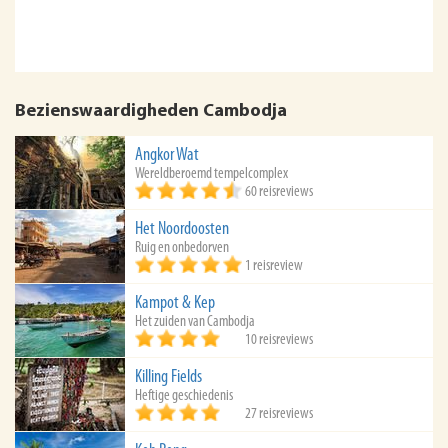
Bezienswaardigheden Cambodja
Angkor Wat
Wereldberoemd tempelcomplex
60 reisreviews
Het Noordoosten
Ruig en onbedorven
1 reisreview
Kampot & Kep
Het zuiden van Cambodja
10 reisreviews
Killing Fields
Heftige geschiedenis
27 reisreviews