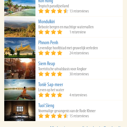
Koh Rong
Tropisch paradijseiland
13 reisreviews
Mondulkiri
Beboste bergen en machtige watervallen
1 reisreview
Phnom Penh
Levendige hoofdstad met gruwelijk verleden
24 reisreviews
Siem Reap
Toeristische uitvalsbasis voor Angkor
30 reisreviews
Tonlé Sap-meer
Leven op het water
4 reisreviews
Tuol Sleng
Voormalige gevangenis van de Rode Khmer
15 reisreviews