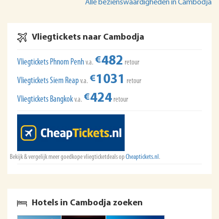
Alle bezienswaardigheden in Cambodja
Vliegtickets naar Cambodja
482
€
Vliegtickets Phnom Penh
v.a.
retour
1031
€
Vliegtickets Siem Reap
v.a.
retour
424
€
Vliegtickets Bangkok
v.a.
retour
Bekijk & vergelijk meer goedkope vliegticketdeals op
Cheaptickets.nl
.
Hotels in Cambodja zoeken