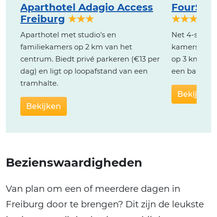
Aparthotel Adagio Access
FourSide
Freiburg
★★★
★★★★
Aparthotel met studio’s en
Net 4-sterr
familiekamers op 2 km van het
kamers met 
centrum. Biedt privé parkeren (€13 per
op 3 km van
dag) en ligt op loopafstand van een
een bar aan
tramhalte.
Bekijken
Bekijken
Bezienswaardigheden
Van plan om een of meerdere dagen in
Freiburg door te brengen? Dit zijn de leukste