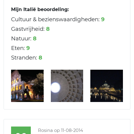
Mijn Italië beoordeling:
Cultuur & bezienswaardigheden:
9
Gastvrijheid:
8
Natuur:
8
Eten:
9
Stranden:
8
Rosina
op 11-08-2014