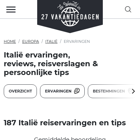
HOME
EUROPA
ITALIË
ERVARINGEN
Italië ervaringen,
reviews, reisverslagen &
persoonlijke tips
OVERZICHT
ERVARINGEN
BESTEMMINGEN
187 Italië reiservaringen en tips
Gemiddelde beoordeling