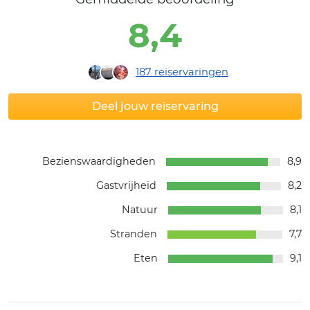
8,4
187
reiservaringen
Deel jouw reiservaring
Bezienswaardigheden
8,9
Gastvrijheid
8,2
Natuur
8,1
Stranden
7,7
Eten
9,1