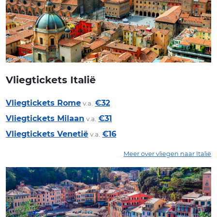
Vliegtickets Italië
Vliegtickets Rome
€32
v.a.
Vliegtickets Milaan
€31
v.a.
Vliegtickets Venetië
€16
v.a.
Meer over vliegen naar Italië