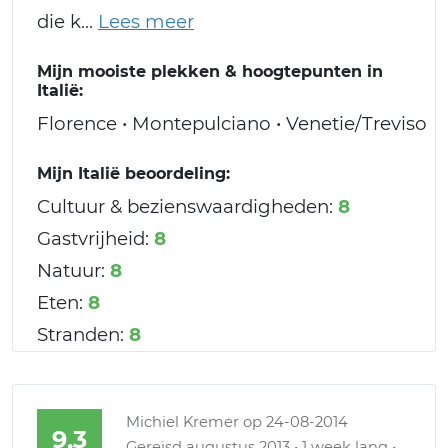
die k
Mijn mooiste plekken & hoogtepunten in
Italië:
Florence • Montepulciano • Venetie/Treviso
Mijn Italië beoordeling:
Cultuur & bezienswaardigheden:
8
Gastvrijheid:
8
Natuur:
8
Eten:
8
Stranden:
8
Michiel Kremer
op 24-08-2014
9,3
Gereisd augustus 2013 • 1 week lang •