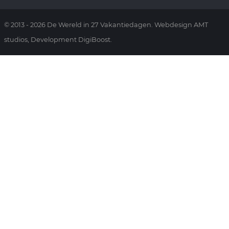
© 2013 - 2026 De Wereld in 27 Vakantiedagen. Webdesign AMT
studios, Development DigiBoost.