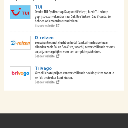
TUI
Omdat TUI fly direct op Kaapverdië vliegt, biedt TUI scherp
geprijsde zonvakanties naar Sal, Boa Vista én São Vicente. Ze
hebben ook meerdere rondreizen!
Bezoek website
D-reizen
Zonvakanties met vlucht en hotel (vaak all-inclusive) naar
eilanden zoals Sal en Boa Vista, waarbij ze verschillende resorts
en prijzen vergelijken voor een complete pakketreis.
Bezoek website
Trivago
Vergelijk hotelprijzen van verschillende boekingssites zodat je
zelf de beste deal kunt kiezen.
Bezoek website