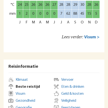
°C
24
25
26
26
26
27
28
28
29
30
28
26
mm
1
2
0
0
0
0
7
62
88
45
15
5
J
F
M
A
M
J
J
A
S
O
N
D
Lees verder:
Visum >
Reisinformatie
Klimaat
Vervoer
Beste reistijd
Eten & drinken
Visum
Geld & kosten
Gezondheid
Veiligheid
Geografie
Feestdagen