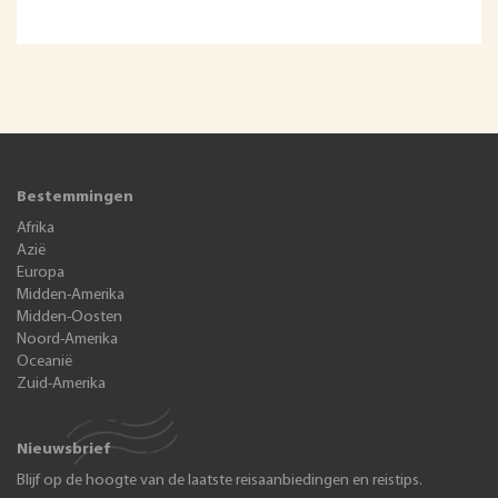
Bestemmingen
Afrika
Azië
Europa
Midden-Amerika
Midden-Oosten
Noord-Amerika
Oceanië
Zuid-Amerika
Nieuwsbrief
Blijf op de hoogte van de laatste reisaanbiedingen en reistips.