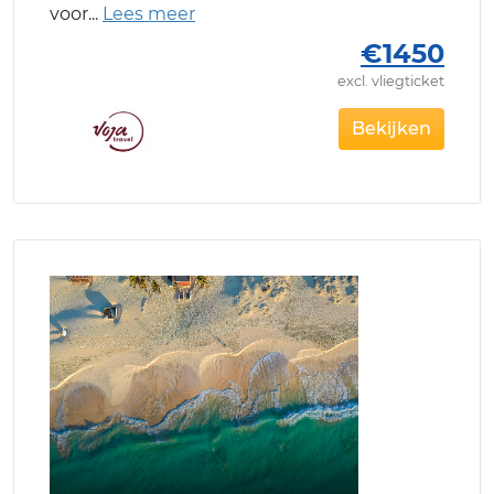
voor
€1450
excl. vliegticket
Bekijken