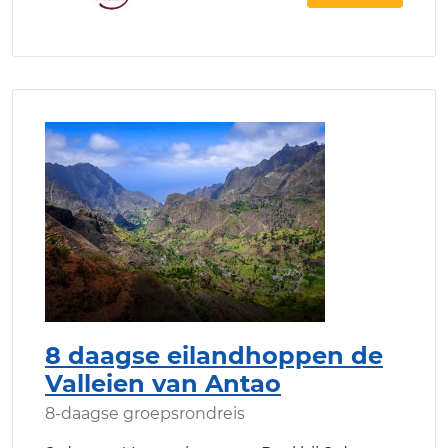
8 daagse eilandhoppen de
Valleien van Antao
8-daagse groepsrondreis