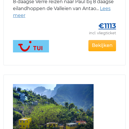
8-daagse Verre reizen naar Paul bij 8 daagse
eilandhoppen de Valleien van Antao
€1113
incl. vliegticket
Bekijken