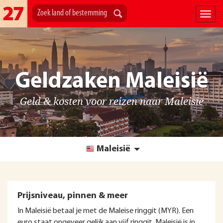
Geldzaken Maleisië
Geld & kosten voor reizen naar Maleisië
Maleisië
Prijsniveau, pinnen & meer
In Maleisië betaal je met de Maleise ringgit (MYR). Een
euro staat ongeveer gelijk aan vijf ringgit. Maleisië is in