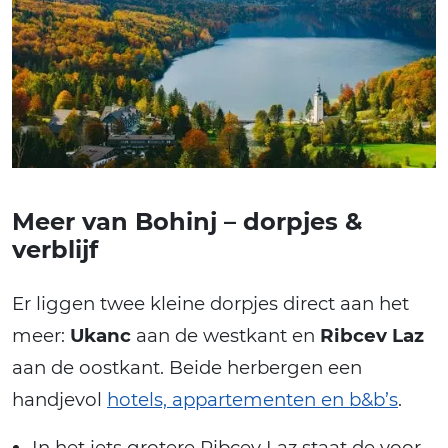
Meer van Bohinj – dorpjes &
verblijf
Er liggen twee kleine dorpjes direct aan het
meer:
Ukanc
aan de westkant en
Ribcev Laz
aan de oostkant. Beide herbergen een
handjevol
hotels, appartementen en b&b’s
.
In het iets grotere Ribcev Laz staat de voor