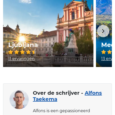
Ljubljana
Mee
11 ervaringen
13 erv
Over de schrijver -
Alfons
Taekema
Alfons is een gepassioneerd