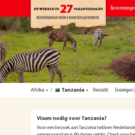
Bestemminge
Afrika
/
Tanzania
Overzicht
Ervaringen 
Visum nodig voor Tanzania?
Voor een bezoek aan Tanzania hebben Nederlande
aangevraagd en is 90 dagen geldig. Check voor h