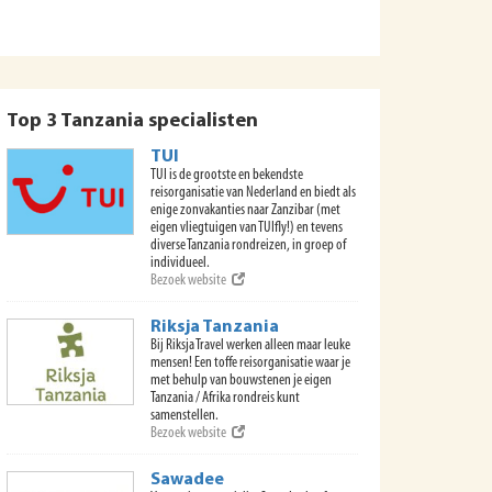
Top 3 Tanzania specialisten
TUI
TUI is de grootste en bekendste
reisorganisatie van Nederland en biedt als
enige zonvakanties naar Zanzibar (met
eigen vliegtuigen van TUIfly!) en tevens
diverse Tanzania rondreizen, in groep of
individueel.
Bezoek website
Riksja Tanzania
Bij Riksja Travel werken alleen maar leuke
mensen! Een toffe reisorganisatie waar je
met behulp van bouwstenen je eigen
Tanzania / Afrika rondreis kunt
samenstellen.
Bezoek website
Sawadee