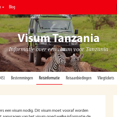
n
Blog
Visum Tanzania
Informatie over een visum voor Tanzania
(45)
Bestemmingen
Reisinformatie
Reisaanbiedingen
Vliegtickets
rs een visum nodig. Dit visum moet vooraf worden
et aanvragen van het visum goed welke informatie de