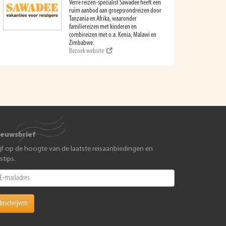
Verre reizen-specialist Sawadee heeft een
ruim aanbod aan groepsrondreizen door
Tanzania en Afrika, waaronder
familiereizen met kinderen en
combireizen met o.a. Kenia, Malawi en
Zimbabwe.
Bezoek website
ieuwsbrief
ijf op de hoogte van de laatste reisaanbiedingen en
istips.
Inschrijven