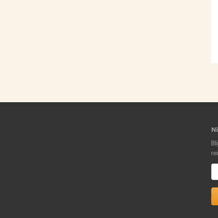
N
Bl
re