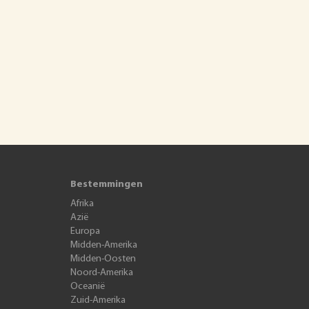
Bestemmingen
Afrika
Azië
Europa
Midden-Amerika
Midden-Oosten
Noord-Amerika
Oceanië
Zuid-Amerika