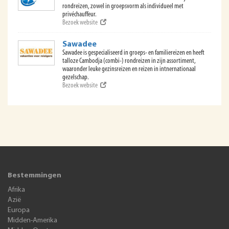
rondreizen, zowel in groepsvorm als individueel met
privéchauffeur.
Bezoek website
Sawadee
Sawadee is gespecialiseerd in groeps- en familiereizen en heeft
talloze Cambodja (combi-) rondreizen in zijn assortiment,
waaronder leuke gezinsreizen en reizen in intnernationaal
gezelschap.
Bezoek website
Bestemmingen
Afrika
Azië
Europa
Midden-Amerika