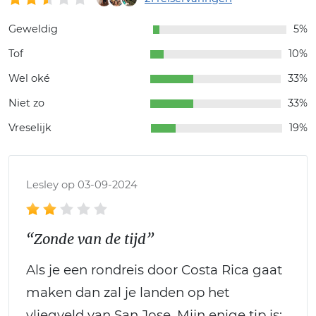
Geweldig
5%
Tof
10%
Wel oké
33%
Niet zo
33%
Vreselijk
19%
Lesley op 03-09-2024
“Zonde van de tijd”
Als je een rondreis door Costa Rica gaat
maken dan zal je landen op het
vliegveld van San Jose. Mijn enige tip is: