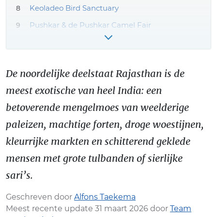
Keoladeo Bird Sanctuary
Pushkar & de Pushkar Camel Fair
Reizen naar Rajasthan - hoe kom je er?
Beste reistijd Rajasthan
De noordelijke deelstaat Rajasthan is de
India reis boeken - onze tips!
meest exotische van heel India: een
Meer Rajasthan reiservaringen & tips
betoverende mengelmoes van weelderige
paleizen, machtige forten, droge woestijnen,
kleurrijke markten en schitterend geklede
mensen met grote tulbanden of sierlijke
sari’s.
Geschreven door
Alfons Taekema
Meest recente update 31 maart 2026 door
Team