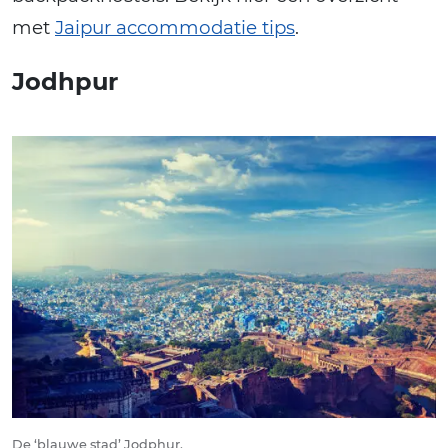
met
Jaipur accommodatie tips
.
Jodhpur
De ‘blauwe stad’ Jodphur.