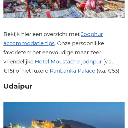
Bekijk hier een overzicht met
Jodphur
accommodatie tips
. Onze persoonlijke
favorieten: het eenvoudige maar zeer
vriendelijke
Hotel Moustache jodhpur
(v.a.
€15) of het luxere
Ranbanka Palace
(v.a. €53).
Udaipur