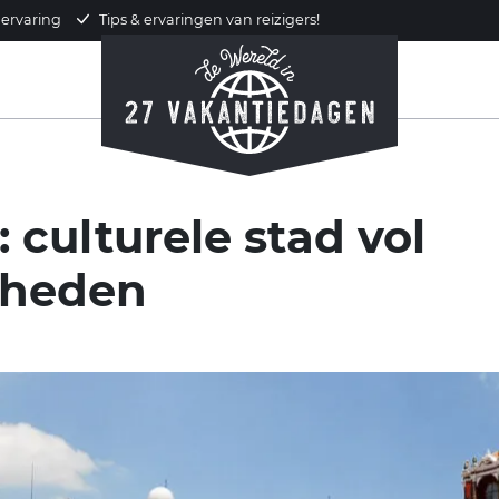
 ervaring
Tips & ervaringen van reizigers!
 culturele stad vol
gheden