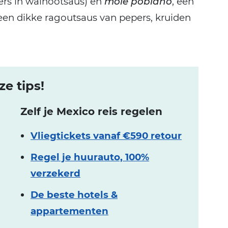
ers in walnootsaus) en
mole poblano
, een
 een dikke ragoutsaus van pepers, kruiden
e tips!
Zelf je Mexico reis regelen
Vliegtickets vanaf €590 retour
Regel je huurauto, 100%
verzekerd
De beste hotels &
appartementen