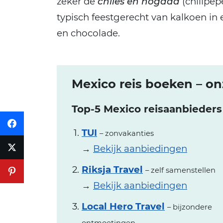
zeker de
chiles en nogada
(chilipep
typisch feestgerecht van kalkoen in
en chocolade.
Mexico reis boeken – onz
Top-5 Mexico reisaanbieders
TUI
– zonvakanties
→
Bekijk aanbiedingen
Riksja Travel
– zelf samenstellen
→
Bekijk aanbiedingen
Local Hero Travel
– bijzondere