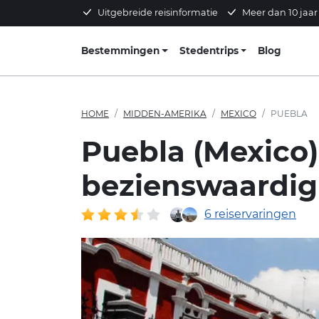
Uitgebreide reisinformatie
Meer dan 10 jaar
Bestemmingen
Stedentrips
Blog
HOME
MIDDEN-AMERIKA
MEXICO
PUEBLA
Puebla (Mexico):
bezienswaardi
6 reiservaringen