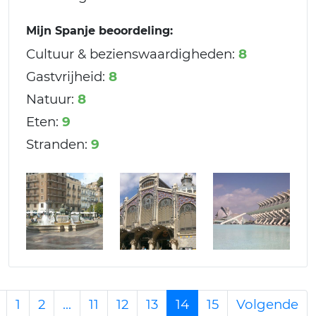
Mijn Spanje beoordeling:
Cultuur & bezienswaardigheden:
8
Gastvrijheid:
8
Natuur:
8
Eten:
9
Stranden:
9
1
2
...
11
12
13
14
15
Volgende