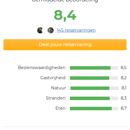
8,4
145
reiservaringen
Deel jouw reiservaring
Bezienswaardigheden
8,5
Gastvrijheid
8,2
Natuur
8,1
Stranden
8,3
Eten
8,7