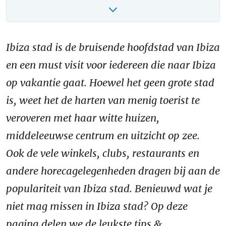
Reizen naar Ibiza stad: hoe kom je er?
VIDEO: Ibiza stad filmpje!
Ibiza vakantie boeken – onze tips!
Ibiza stad is de bruisende hoofdstad van Ibiza
en een must visit voor iedereen die naar Ibiza
op vakantie gaat. Hoewel het geen grote stad
is, weet het de harten van menig toerist te
veroveren met haar witte huizen,
middeleeuwse centrum en uitzicht op zee.
Ook de vele winkels, clubs, restaurants en
andere horecagelegenheden dragen bij aan de
populariteit van Ibiza stad. Benieuwd wat je
niet mag missen in Ibiza stad? Op deze
pagina delen we de leukste tips &