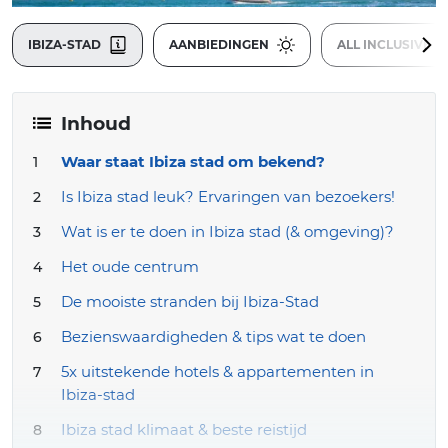
IBIZA-STAD
AANBIEDINGEN
ALL INCLUSIVE
Inhoud
Waar staat Ibiza stad om bekend?
Is Ibiza stad leuk? Ervaringen van bezoekers!
Wat is er te doen in Ibiza stad (& omgeving)?
Het oude centrum
De mooiste stranden bij Ibiza-Stad
Bezienswaardigheden & tips wat te doen
5x uitstekende hotels & appartementen in
Ibiza-stad
Ibiza stad klimaat & beste reistijd