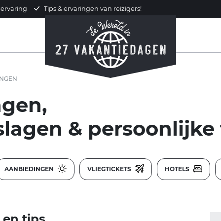
 ervaring
Tips & ervaringen van reizigers!
INGEN
ngen,
slagen & persoonlijke 
AANBIEDINGEN
VLIEGTICKETS
HOTELS
 en tips