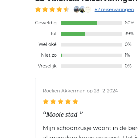
82 reiservaringen
Geweldig
60%
Tof
39%
Wel oké
0%
Niet zo
1%
Vreselijk
0%
Roelien Akkerman op 28-12-2024
“Mooie stad ”
Mijn schoonzusje woont in de berg
al meerdere keren geweest. Het is