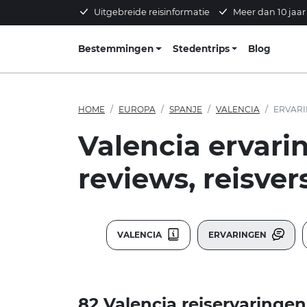
Uitgebreide reisinformatie
Meer dan 10 jaar
Bestemmingen
Stedentrips
Blog
HOME
EUROPA
SPANJE
VALENCIA
ERVAR
Valencia ervari
reviews, reisver
VALENCIA
ERVARINGEN
82 Valencia reiservaringen