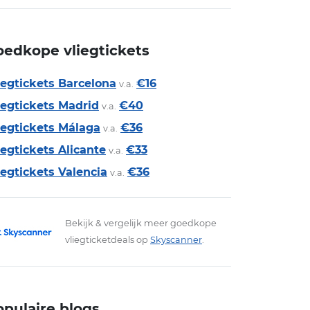
oedkope vliegtickets
iegtickets Barcelona
€16
v.a.
iegtickets Madrid
€40
v.a.
iegtickets Málaga
€36
v.a.
iegtickets Alicante
€33
v.a.
iegtickets Valencia
€36
v.a.
Bekijk & vergelijk meer goedkope
vliegticketdeals op
Skyscanner
.
opulaire blogs