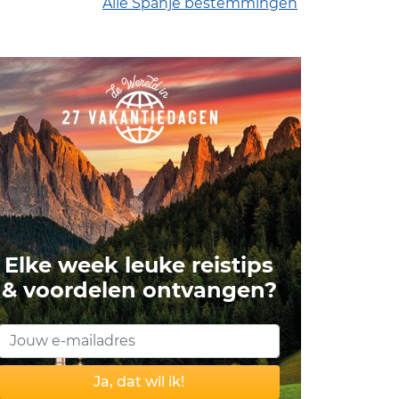
Alle Spanje bestemmingen
Elke week leuke reistips
& voordelen ontvangen?
Ja, dat wil ik!