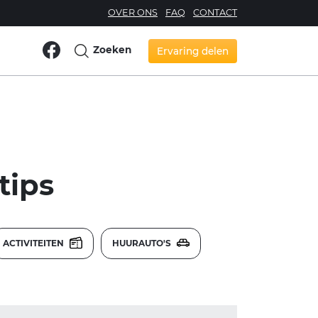
OVER ONS
FAQ
CONTACT
Zoeken
Ervaring delen
tips
ACTIVITEITEN
HUURAUTO'S