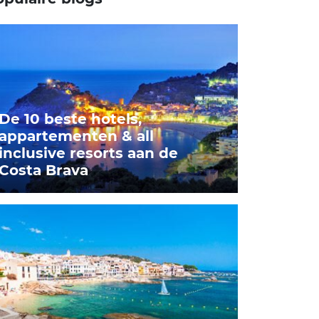
De 10 beste hotels,
appartementen & all
inclusive resorts aan de
Costa Brava