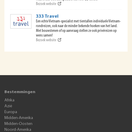
Bezoek website
333 Travel
Een echte Vietnam-specialist met tientallen individuele Vietnam-
rondreizen, ook naar de minder bekende hoeken van het land.
Met bouwstenen of op aanvraag stellen ze ook privéreizen op
wens samen!
Bezoek website
Bestemmingen
Afrika
Azië
Europa
Midden-Amerika
Midden-Oosten
Noord-Amerika