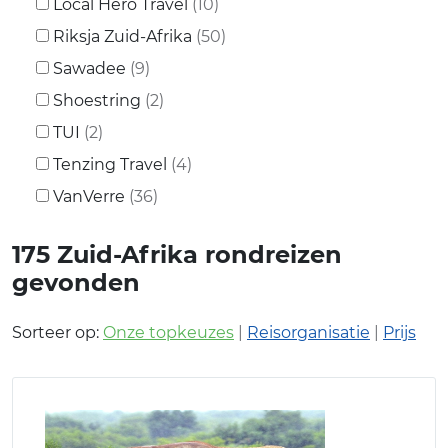
Local Hero Travel
(10)
Riksja Zuid-Afrika
(50)
Sawadee
(9)
Shoestring
(2)
TUI
(2)
Tenzing Travel
(4)
VanVerre
(36)
175
Zuid-Afrika rondreizen
gevonden
Sorteer op:
Onze topkeuzes
|
Reisorganisatie
|
Prijs