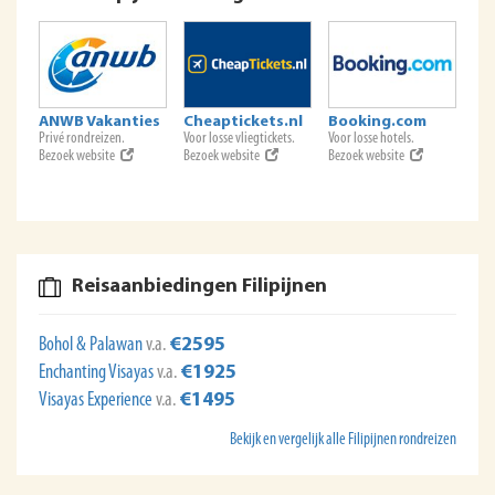
ANWB Vakanties
Cheaptickets.nl
Booking.com
Privé rondreizen.
Voor losse vliegtickets.
Voor losse hotels.
Bezoek website
Bezoek website
Bezoek website
Reisaanbiedingen Filipijnen
Bohol & Palawan
v.a.
€2595
Enchanting Visayas
v.a.
€1925
Visayas Experience
v.a.
€1495
Bekijk en vergelijk alle Filipijnen rondreizen