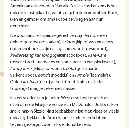
Amerikaanse invloeden. Van alle Aziatische keukens is het
ook de minst pikante, want ze gebruiken vooral knoflook,
uien en gember om smaak toe te voegen aan hun
gerechten.
De populairste Filipijnse gerechten zijn
lechon
(een
geheel geroosterd varken),
adobo
(kip of varkensvlees
dat in knoflook, azijn en sojasaus wordt gesmoord),
kalderetang kambing
(geitenstoofpot),
kare-kare
(ossenstaart, rundvlees en soms pens in een pindasaus),
longganisa
(Filipijnse worst),
pata
(gefrituurde
varkenspoot),
pancit
(noedels) en
lumpia
(loempia’s).
Ook
halo-halo
(een ijsgerecht met fruit en allerlei
toppings) mag je zeker niet missen.
In veel steden kun je ook in Westerse fastfoodketens
eten of in de Filipijnse versie van McDonalds: Jollibee. Een
snelle hap in Sizzle King (gebakken rijst met vlees of vis) is
ook altijd lekker; de Amerikaanse invloeden hebben
tevens gezorgd voor talloze donutketens.