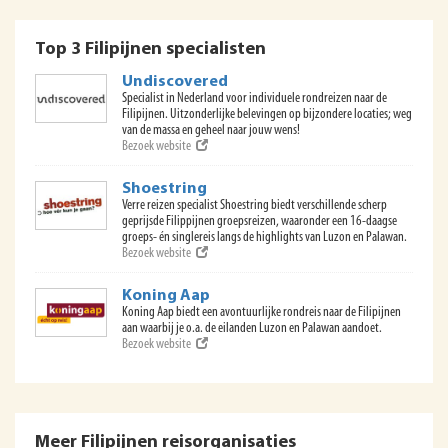
Top 3 Filipijnen specialisten
Undiscovered
Specialist in Nederland voor individuele rondreizen naar de
Filipijnen. Uitzonderlijke belevingen op bijzondere locaties; weg
van de massa en geheel naar jouw wens!
Bezoek website
Shoestring
Verre reizen specialist Shoestring biedt verschillende scherp
geprijsde Filippijnen groepsreizen, waaronder een 16-daagse
groeps- én singlereis langs de highlights van Luzon en Palawan.
Bezoek website
Koning Aap
Koning Aap biedt een avontuurlijke rondreis naar de Filipijnen
aan waarbij je o.a. de eilanden Luzon en Palawan aandoet.
Bezoek website
Meer Filipijnen reisorganisaties