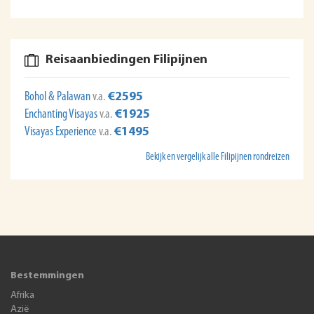
Reisaanbiedingen Filipijnen
Bohol & Palawan
v.a.
€2595
Enchanting Visayas
v.a.
€1925
Visayas Experience
v.a.
€1495
Bekijk en vergelijk alle Filipijnen rondreizen
Bestemmingen
Afrika
Azië