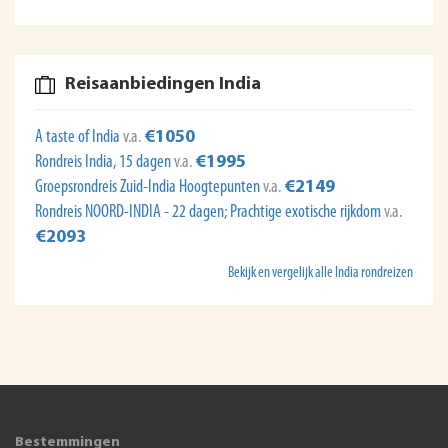
Reisaanbiedingen India
A taste of India
v.a.
€1050
Rondreis India, 15 dagen
v.a.
€1995
Groepsrondreis Zuid-India Hoogtepunten
v.a.
€2149
Rondreis NOORD-INDIA - 22 dagen; Prachtige exotische rijkdom
v.a.
€2093
Bekijk en vergelijk alle India rondreizen
Bestemmingen