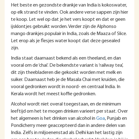
Het beste en gezondste drankje van India is kokoswater,
op elk strand te vinden. Ook andere verse sappen zijn hier
te koop. Let wel op dat je het vers koopt en dat er geen
ijsklontjes gebruikt worden. Verder zijn de Alphonso
mango drankjes populair in India, zoals de Maaza of Slice.
Let erop als je flesjes water koopt dat deze gesealed
zijn.
India staat daarnaast bekend als een theeland, en dan
vooral om de ‘chai’. De bekendste variant is ‘railway tea’,
dit zijn theebladeren die gekookt worden met melk en
suiker. Daarnaast heb je de Masala Chai met kruiden, die
vooral gedronken wordt in noord- en centraal India. In
Kerala wordt het meest koffie gedronken.
Alcohol wordt niet overal toegestaan, en de minimum
leeftijd om het te mogen drinken varieert per staat. Over
het algemeen is het drinken van alcohol in
Goa
, Punjab en
Pondicherry meer geaccepteerd dan in andere delen van
India. Zelfs in miljoenenstad als Delhi kan het lastig zijn