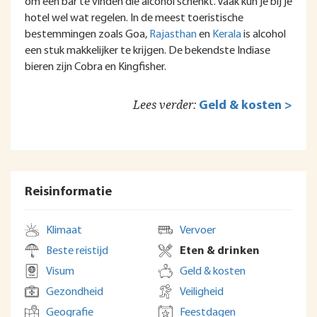
om een bar te vinden die alcohol schenkt. Vaak kun je bij je
hotel wel wat regelen. In de meest toeristische
bestemmingen zoals Goa,
Rajasthan
en
Kerala
is alcohol
een stuk makkelijker te krijgen. De bekendste Indiase
bieren zijn Cobra en Kingfisher.
Lees verder:
Geld & kosten >
Reisinformatie
Klimaat
Vervoer
Beste reistijd
Eten & drinken
Visum
Geld & kosten
Gezondheid
Veiligheid
Geografie
Feestdagen