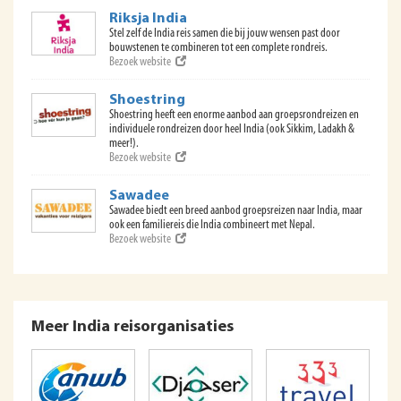
Riksja India
Stel zelf de India reis samen die bij jouw wensen past door
bouwstenen te combineren tot een complete rondreis.
Bezoek website
Shoestring
Shoestring heeft een enorme aanbod aan groepsrondreizen en
individuele rondreizen door heel India (ook Sikkim, Ladakh &
meer!).
Bezoek website
Sawadee
Sawadee biedt een breed aanbod groepsreizen naar India, maar
ook een familiereis die India combineert met Nepal.
Bezoek website
Meer India reisorganisaties