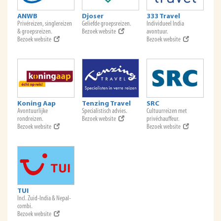
ANWB
Djoser
333 Travel
Privéreizen, singlereizen
Geliefde groepsreizen.
Individueel India
& groepsreizen.
Bezoek website
avontuur.
Bezoek website
Bezoek website
Koning Aap
Tenzing Travel
SRC
Avontuurlijke
Specialistisch advies.
Cultuurreizen met
rondreizen.
Bezoek website
privéchauffeur.
Bezoek website
Bezoek website
TUI
Incl. Zuid-India & Nepal-
combi.
Bezoek website