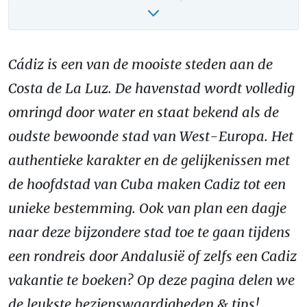
Reizen naar Cadiz: hoe kom je er?
VIDEO: Cadiz filmpje!
Cádiz is een van de mooiste steden aan de
Cadiz vakantie boeken – onze tips!
Costa de La Luz. De havenstad wordt volledig
omringd door water en staat bekend als de
oudste bewoonde stad van West-Europa. Het
authentieke karakter en de gelijkenissen met
de hoofdstad van Cuba maken Cadiz tot een
unieke bestemming. Ook van plan een dagje
naar deze bijzondere stad toe te gaan tijdens
een rondreis door Andalusië of zelfs een Cadiz
vakantie te boeken? Op deze pagina delen we
de leukste bezienswaardigheden & tips!