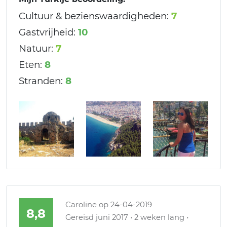
Cultuur & bezienswaardigheden:
7
Gastvrijheid:
10
Natuur:
7
Eten:
8
Stranden:
8
Caroline
op 24-04-2019
8,8
Gereisd juni 2017 • 2 weken lang •