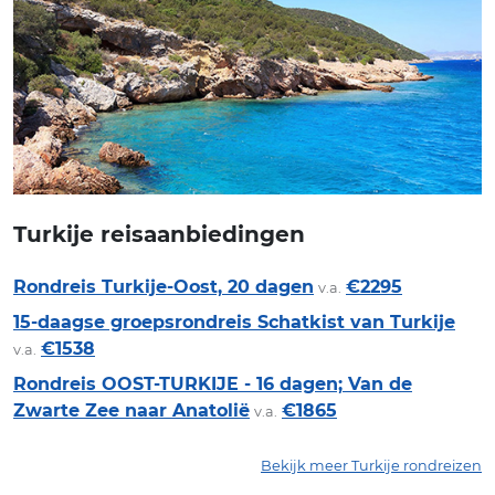
Turkije reisaanbiedingen
Rondreis Turkije-Oost, 20 dagen
€2295
v.a.
15-daagse groepsrondreis Schatkist van Turkije
€1538
v.a.
Rondreis OOST-TURKIJE - 16 dagen; Van de
Zwarte Zee naar Anatolië
€1865
v.a.
Bekijk meer Turkije rondreizen