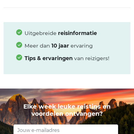
Uitgebreide
reisinformatie
Meer dan
10 jaar
ervaring
Tips & ervaringen
van reizigers!
Elke week leuke reistips en
voordelen ontvangen?