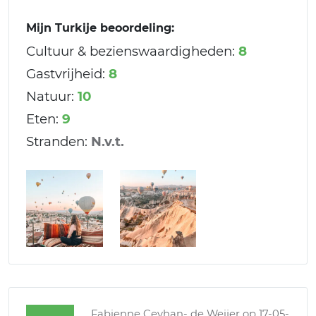
Mijn Turkije beoordeling:
Cultuur & bezienswaardigheden:
8
Gastvrijheid:
8
Natuur:
10
Eten:
9
Stranden:
N.v.t.
Fabienne Ceyhan- de Weijer
op 17-05-