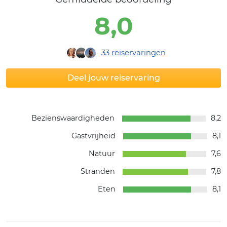
8,0
33
reiservaringen
Deel jouw reiservaring
Bezienswaardigheden
8,2
Gastvrijheid
8,1
Natuur
7,6
Stranden
7,8
Eten
8,1