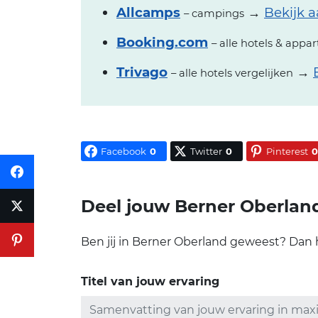
Allcamps
→
Bekijk 
– campings
Booking.com
– alle hotels & app
Trivago
→
– alle hotels vergelijken
Facebook
0
Twitter
0
Pinterest
0
Deel jouw Berner Oberland 
Ben jij in Berner Oberland geweest? Dan h
Titel van jouw ervaring