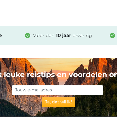
e
Meer dan
10 jaar
ervaring
 leuke reistips en voordelen 
Ja, dat wil ik!