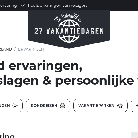
 ervaring
Tips & ervaringen van reizigers!
RLAND
ERVARINGEN
 ervaringen,
slagen & persoonlijke 
INGEN
RONDREIZEN
VAKANTIEPARKEN
ring