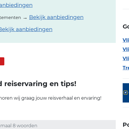
aanbiedingen
→
Bekijk aanbiedingen
artementen
Go
Bekijk aanbiedingen
Vl
Vl
Vl
Tr
reiservaring en tips!
oren wij graag jouw reisverhaal en ervaring!
P