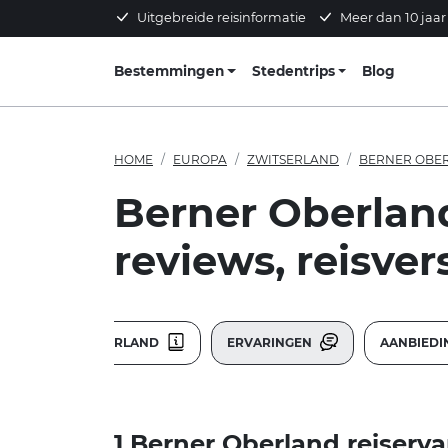
Uitgebreide reisinformatie
Meer dan 10 jaar
Bestemmingen
Stedentrips
Blog
HOME
EUROPA
ZWITSERLAND
BERNER OBE
Berner Oberland
reviews, reisver
BERNER OBERLAND
ERVARINGEN
AANBIED
1 Berner Oberland reiserva