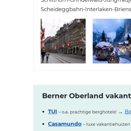
Scheideggbahn-Interlaken-Briens
Berner Oberland vakanti
TUI
→
Be
– o.a. prachtige berghotels!
Casamundo
– luxe vakantiehuizen &