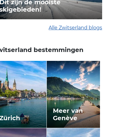
Dit zijn de mooiste
skigebieden!
Alle Zwitserland blogs
witserland bestemmingen
Meer van
Zürich
Genève