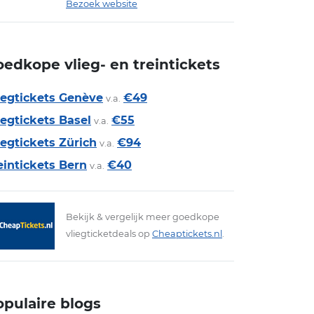
Bezoek website
edkope vlieg- en treintickets
iegtickets Genève
€49
v.a.
iegtickets Basel
€55
v.a.
iegtickets Zürich
€94
v.a.
eintickets Bern
€40
v.a.
Bekijk & vergelijk meer goedkope
vliegticketdeals op
Cheaptickets.nl
.
opulaire blogs