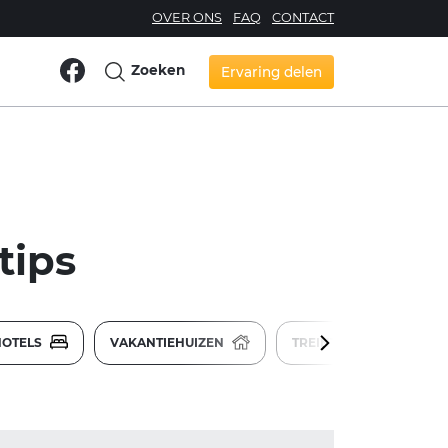
OVER ONS
FAQ
CONTACT
Zoeken
Ervaring delen
tips
HOTELS
VAKANTIEHUIZEN
TREINTICKETS