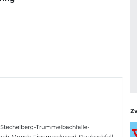
Zw
- Stechelberg-Trummelbachfalle-
joch-Mönch-Eigernordwand-Staubachfall-