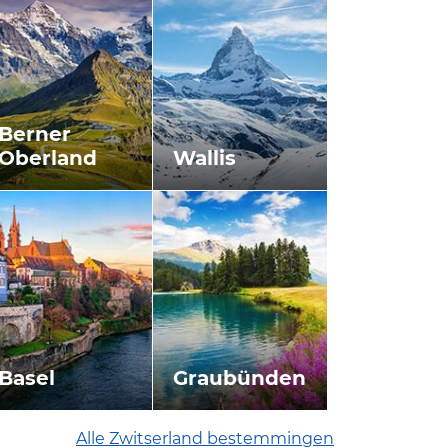
Berner
Oberland
Wallis
Basel
Graubünden
Alle Zwitserland bestemmingen