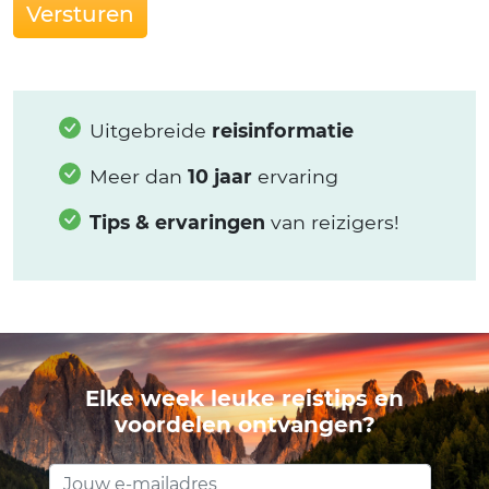
Versturen
Uitgebreide
reisinformatie
Meer dan
10 jaar
ervaring
Tips & ervaringen
van reizigers!
Elke week leuke reistips en
voordelen ontvangen?