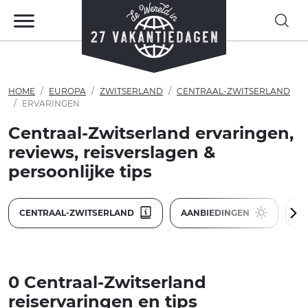
HOME
EUROPA
ZWITSERLAND
CENTRAAL-ZWITSERLAND
ERVARINGEN
Centraal-Zwitserland ervaringen,
reviews, reisverslagen &
persoonlijke tips
CENTRAAL-ZWITSERLAND
AANBIEDINGEN
R
0 Centraal-Zwitserland
reiservaringen en tips