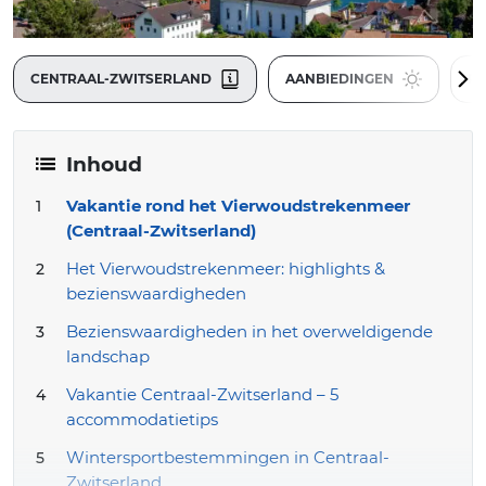
CENTRAAL-ZWITSERLAND
AANBIEDINGEN
R
Inhoud
Vakantie rond het Vierwoudstrekenmeer
(Centraal-Zwitserland)
Het Vierwoudstrekenmeer: highlights &
bezienswaardigheden
Bezienswaardigheden in het overweldigende
landschap
Vakantie Centraal-Zwitserland – 5
accommodatietips
Wintersportbestemmingen in Centraal-
Zwitserland