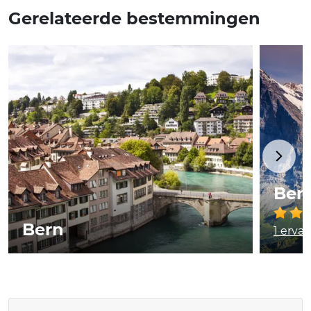
Gerelateerde bestemmingen
Ber
Bern
1 erva