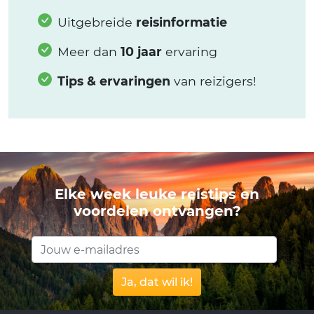
Uitgebreide
reisinformatie
Meer dan
10 jaar
ervaring
Tips & ervaringen
van reizigers!
Elke week leuke reistips en
voordelen ontvangen?
Ja, dat wil ik!