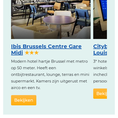
Ibis Brussels Centre Gare
Citybox 
Midi
★★★
Louise
★
Modern hotel hartje Brussel met metro
3* hotel op g
op 50 meter. Heeft een
winkels en o
ontbijtrestaurant, lounge, terras en mini
inchecken, r
supermarkt. Kamers zijn uitgerust met
persoon) en
airco en een tv.
Bekijken
Bekijken