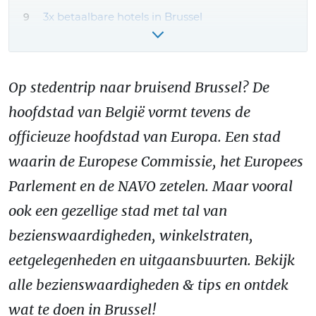
3x betaalbare hotels in Brussel
Reizen naar Brussel - hoe kom je er?
VIDEO: Brussel filmpje
Op stedentrip naar bruisend Brussel? De
Brussel stedentrip boeken: onze tips!
hoofdstad van België vormt tevens de
Gerelateerde bestemmingen
officieuze hoofdstad van Europa. Een stad
Meer Brussel reiservaringen & tips
waarin de Europese Commissie, het Europees
Parlement en de NAVO zetelen. Maar vooral
ook een gezellige stad met tal van
bezienswaardigheden, winkelstraten,
eetgelegenheden en uitgaansbuurten. Bekijk
alle bezienswaardigheden & tips en ontdek
wat te doen in Brussel!