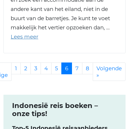
andere kant van het eiland, niet in de
buurt van de barretjes. Je kunt te voet
makkelijk het vertier opzoeken dan,
1
2
3
4
5
6
7
8
Volgende
ige
»
Indonesië reis boeken –
onze tips!
Top-5 Indonesië reisaanbieders