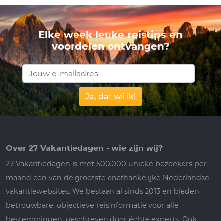
Elke week leuke reistips en
voordelen ontvangen?
Ja, dat wil ik!
Over 27 Vakantiedagen - wie zijn wij?
27 Vakantiedagen is met 500.000 unieke bezoekers per
maand een van de grootste onafhankelijke Nederlandse
vakantiewebsites. We bestaan al sinds 2013 en bieden
betrouwbare, objectieve reisinformatie voor alle
bestemmingen, geschreven door échte experts. Ook