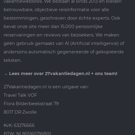
vakantiewebsites. We bestaan al sinds 2013 en bieden
betrouwbare, objectieve reisinformatie voor alle
bestemmingen, geschreven door échte experts. Ook
bevat onze site meer dan 15.000 persoonlijke
reiservaringen en reviews van bezoekers. We maken
géén gebruik gemaakt van AI (Artificial intelligence) of
anderszins automatisch gegenereerde of gekopieerde
teksten.
→
Lees meer over 27vakantiedagen.nl + ons team!
27Vakantiedagen.nl is een uitgave van:
Travel Talk VOF
Flora Bilderbeekstraat 79
8017 DR Zwolle
KvK: 63276666
BTW: NL855165716B01