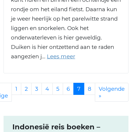
rondje om het eiland fietst. Daarna kun
je weer heerlijk op het parelwitte strand
liggen en snorkelen. Ook het
onderwaterleven is hier geweldig.
Duiken is hier ontzettend aan te raden
aangezien j
1
2
3
4
5
6
7
8
Volgende
ige
»
Indonesië reis boeken –