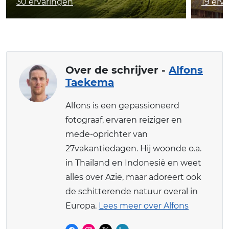
30 ervaringen
19 erv
Over de schrijver -
Alfons
Taekema
Alfons is een gepassioneerd
fotograaf, ervaren reiziger en
mede-oprichter van
27vakantiedagen. Hij woonde o.a.
in Thailand en Indonesië en weet
alles over Azië, maar adoreert ook
de schitterende natuur overal in
Europa.
Lees meer over Alfons