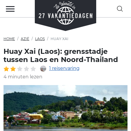
HOME
AZIË
LAOS
HUAY XAI
Huay Xai (Laos): grensstadje
tussen Laos en Noord-Thailand
1 reiservaring
4 minuten lezen