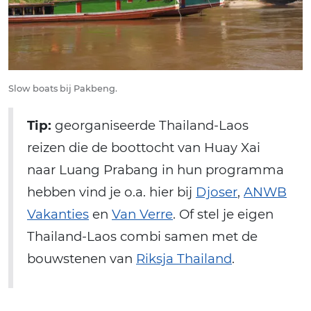
Slow boats bij Pakbeng.
Tip:
georganiseerde Thailand-Laos
reizen die de boottocht van Huay Xai
naar Luang Prabang in hun programma
hebben vind je o.a. hier bij
Djoser
,
ANWB
Vakanties
en
Van Verre
. Of stel je eigen
Thailand-Laos combi samen met de
bouwstenen van
Riksja Thailand
.