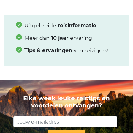
Uitgebreide
reisinformatie
Meer dan
10 jaar
ervaring
Tips & ervaringen
van reizigers!
Elke week leuke reistips en
voordelen ontvangen?