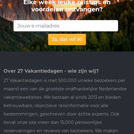
Elke week leuke reistips en
voordelen ontvangen?
Ja, dat wil ik!
Over 27 Vakantiedagen - wie zijn wij?
27 Vakantiedagen is met 500.000 unieke bezoekers per
maand een van de grootste onafhankelijke Nederlandse
vakantiewebsites. We bestaan al sinds 2013 en bieden
betrouwbare, objectieve reisinformatie voor alle
bestemmingen, geschreven door échte experts. Ook
bevat onze site meer dan 15.000 persoonlijke
reiservaringen en reviews van bezoekers. We maken