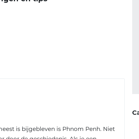
C
meest is bijgebleven is Phnom Penh. Niet
r door de geschiedenis. Als je een