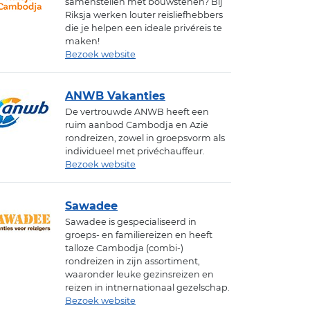
samenstellen met bouwstenen? Bij
Riksja werken louter reisliefhebbers
die je helpen een ideale privéreis te
maken!
Bezoek website
ANWB Vakanties
De vertrouwde ANWB heeft een
ruim aanbod Cambodja en Azië
rondreizen, zowel in groepsvorm als
individueel met privéchauffeur.
Bezoek website
Sawadee
Sawadee is gespecialiseerd in
groeps- en familiereizen en heeft
talloze Cambodja (combi-)
rondreizen in zijn assortiment,
waaronder leuke gezinsreizen en
reizen in intnernationaal gezelschap.
Bezoek website