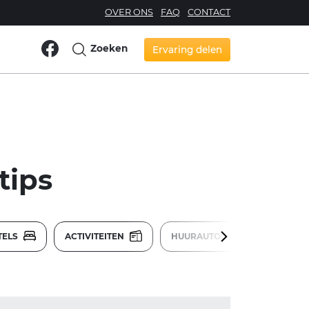
OVER ONS
FAQ
CONTACT
Zoeken
Ervaring delen
tips
TELS
ACTIVITEITEN
HUURAUTO'S