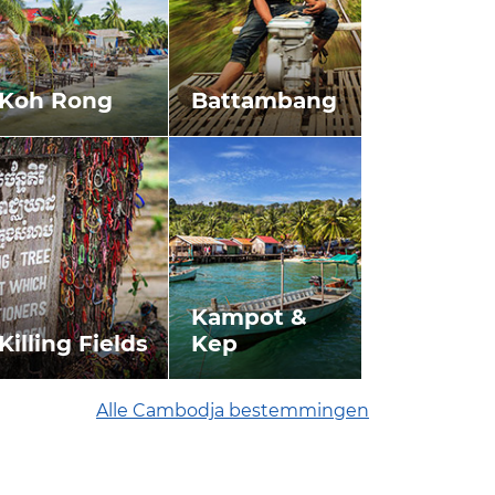
Koh Rong
Battambang
Kampot &
Killing Fields
Kep
Alle Cambodja bestemmingen