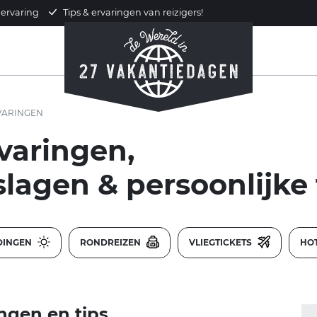
 ervaring
Tips & ervaringen van reizigers!
VARINGEN
aringen,
slagen & persoonlijke 
DINGEN
RONDREIZEN
VLIEGTICKETS
HO
ngen en tips