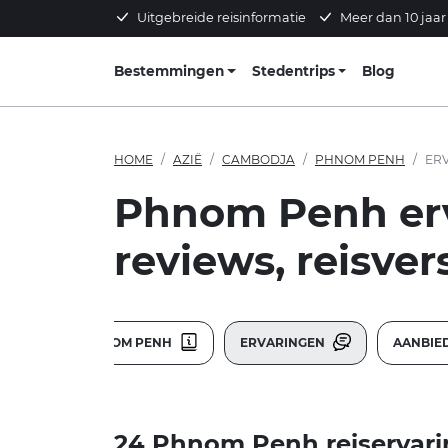
Uitgebreide reisinformatie
Meer dan 10 jaar
Bestemmingen
Stedentrips
Blog
HOME
AZIË
CAMBODJA
PHNOM PENH
ER
Phnom Penh erv
reviews, reisver
PHNOM PENH
ERVARINGEN
AANBIE
24 Phnom Penh reiservari