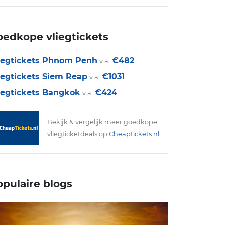
oedkope vliegtickets
iegtickets Phnom Penh
€482
v.a.
iegtickets Siem Reap
€1031
v.a.
iegtickets Bangkok
€424
v.a.
Bekijk & vergelijk meer goedkope
vliegticketdeals op
Cheaptickets.nl
.
opulaire blogs