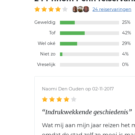
24 reiservaringen
Geweldig
25%
Tof
42%
Wel oké
29%
Niet zo
4%
Vreselijk
0%
Naomi Den Ouden op 02-11-2017
“Indrukwekkende geschiedenis”
Wat mij aan mijn jaar reizen het 
omdat de stad zelf zo mooi is maa