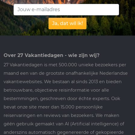
Ja, dat wil ik!
Over 27 Vakantiedagen - wie zijn wij?
27 Vakantiedagen is met 500.000 unieke bezoekers per
maand een van de grootste onafhankelijke Nederlandse
vakantiewebsites. We bestaan al sinds 2013 en bieden
betrouwbare, objectieve reisinformatie voor alle
bestemmingen, geschreven door échte experts. Ook
bevat onze site meer dan 15.000 persoonlijke
reiservaringen en reviews van bezoekers. We maken
géén gebruik gemaakt van AI (Artificial intelligence) of
anderszins automatisch gegenereerde of gekopieerde