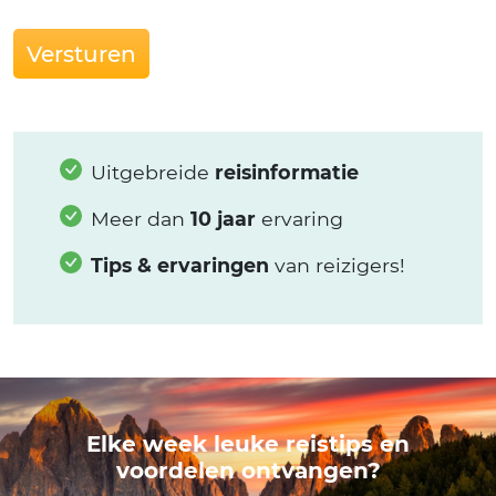
Versturen
Uitgebreide
reisinformatie
Meer dan
10 jaar
ervaring
Tips & ervaringen
van reizigers!
Elke week leuke reistips en
voordelen ontvangen?