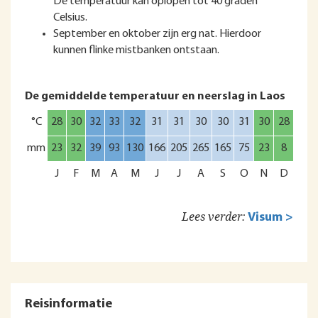
De temperatuur kan oplopen tot 40 graden
Celsius.
September en oktober zijn erg nat. Hierdoor
kunnen flinke mistbanken ontstaan.
De gemiddelde temperatuur en neerslag in Laos
°C
28
30
32
33
32
31
31
30
30
31
30
28
mm
23
32
39
93
130
166
205
265
165
75
23
8
J
F
M
A
M
J
J
A
S
O
N
D
Lees verder:
Visum >
Reisinformatie