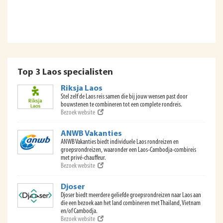
Top 3 Laos specialisten
Riksja Laos
Stel zelf de Laos reis samen die bij jouw wensen past door
bouwstenen te combineren tot een complete rondreis.
Bezoek website
ANWB Vakanties
ANWB Vakanties biedt individuele Laos rondreizen en
groepsrondreizen, waaronder een Laos-Cambodja-combireis
met privé-chauffeur.
Bezoek website
Djoser
Djoser biedt meerdere geliefde groepsrondreizen naar Laos aan
die een bezoek aan het land combineren met Thailand, Vietnam
en/of Cambodja.
Bezoek website