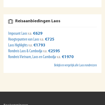
Reisaanbiedingen Laos
Imposant Laos
v.a.
€629
Hoogtepunten van Laos
v.a.
€725
Laos Highlights
v.a.
€1793
Rondreis Laos & Cambodja
v.a.
€2595
Rondreis Vietnam, Laos en Cambodja
v.a.
€1970
Bekijk en vergelijk alle Laos rondreizen