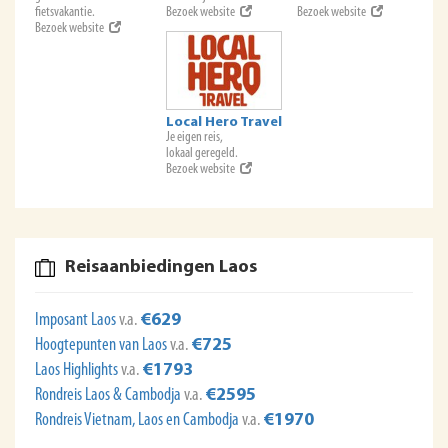
fietsvakantie.
Bezoek website
Bezoek website
Bezoek website
Local Hero Travel
Je eigen reis,
lokaal geregeld.
Bezoek website
Reisaanbiedingen Laos
Imposant Laos
v.a.
€629
Hoogtepunten van Laos
v.a.
€725
Laos Highlights
v.a.
€1793
Rondreis Laos & Cambodja
v.a.
€2595
Rondreis Vietnam, Laos en Cambodja
v.a.
€1970