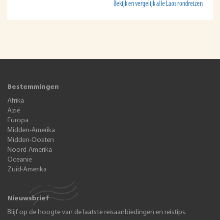
Bekijk en vergelijk alle Laos rondreizen
Bestemmingen
Afrika
Azië
Europa
Midden-Amerika
Midden-Oosten
Noord-Amerika
Oceanië
Zuid-Amerika
Nieuwsbrief
Blijf op de hoogte van de laatste reisaanbiedingen en reistips.