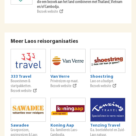
die een bezoek aan het land combineren met Thailand, Vietnam
en/of Cambodja.
Bezoek website
Meer Laos reisorganisaties
333 Travel
Van Verre
Shoestring
Bouwstenen &
Privéreizen op maat.
Laos on a budget.
startpakketten.
Bezoek website
Bezoek website
Bezoek website
Sawadee
Koning Aap
Tenzing Travel
Groepsreizen,
O.a. familiereis Laos-
O.a. boetiekhotel en Zuid-
gezinsreizen & Laos
Cambodja.
Laos natuur.